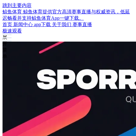
跳到主要内容
鲸鱼体育
鲸鱼体育提供官方高清赛事直播与权威资讯，低延
迟畅看并支持鲸鱼体育App一键下载。
首页
新闻中心
app下载
关于我们
赛事直播
极速观看
展
开
菜
单