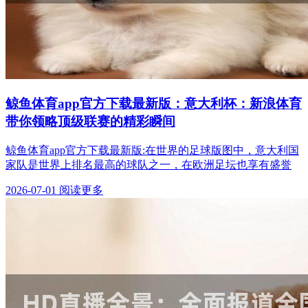
鲸鱼体育app官方下载最新版：意大利杯：新浪体育
带你领略顶级联赛的精彩瞬间
鲸鱼体育app官方下载最新版:在世界的足球版图中，意大利国
家队是世界上排名最高的球队之一，在欧洲足坛也享有盛誉
2026-07-01
阅读更多