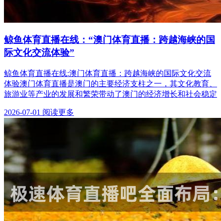
鲸鱼体育直播在线：“澳门体育直播：跨越海峡的国
际文化交流体验”
鲸鱼体育直播在线:澳门体育直播：跨越海峡的国际文化交流
体验澳门体育直播是澳门的主要经济支柱之一，其文化教育、
旅游业等产业的发展和繁荣带动了澳门的经济增长和社会稳定
2026-07-01
阅读更多