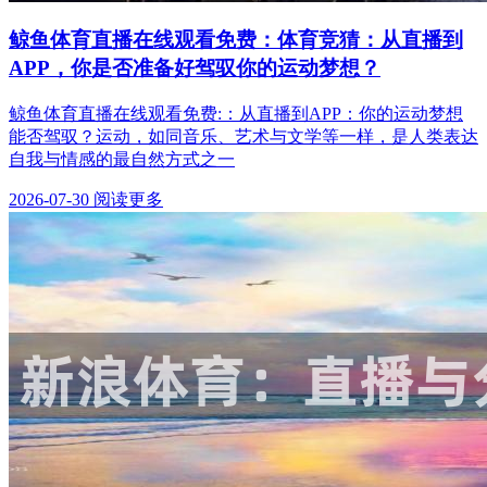
鲸鱼体育直播在线观看免费：体育竞猜：从直播到
APP，你是否准备好驾驭你的运动梦想？
鲸鱼体育直播在线观看免费:：从直播到APP：你的运动梦想
能否驾驭？运动，如同音乐、艺术与文学等一样，是人类表达
自我与情感的最自然方式之一
2026-07-30
阅读更多