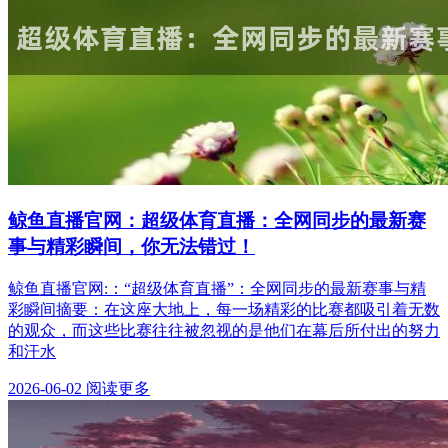
鲸鱼直播官网：超级体育直播：全网同步的最新赛
事与精彩瞬间，你无法错过！
鲸鱼直播官网:：“超级体育直播”：全网同步的最新赛事与精
彩瞬间摘要：在这座大地上，每一场精彩的比赛都吸引着无数
的观众，而这些比赛往往被忽视的是他们在幕后所付出的努力
和汗水
2026-06-02
阅读更多